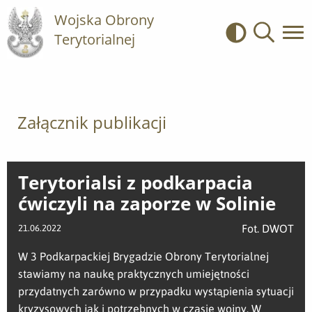
Wojska Obrony
Terytorialnej
Kontrast
Wyszukiwa
Załącznik publikacji
Terytorialsi z podkarpacia
ćwiczyli na zaporze w Solinie
Fot. DWOT
21.06.2022
W 3 Podkarpackiej Brygadzie Obrony Terytorialnej
stawiamy na naukę praktycznych umiejętności
przydatnych zarówno w przypadku wystąpienia sytuacji
kryzysowych jak i potrzebnych w czasie wojny. W