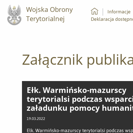
Wojska Obrony
Informacje
Terytorialnej
Strona główna
Deklaracja dostępn
Załącznik publika
Ełk. Warmińsko-mazurscy
terytorialsi podczas wsparc
załadunku pomocy humanit
19.03.2022
Ełk. Warmińsko-mazurscy terytorialsi podczas wsp