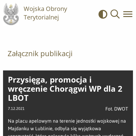
Wojska Obrony
Terytorialnej
Kontrast
Wyszukiwa
Załącznik publikacji
Przysięga, promocja i
wręczenie Chorągwi WP dla 2
LBOT
Fot. DWOT
7.12.2021
Na placu apelowym na terenie jednostki wojskowej na
Majdanku w Lublinie, odbyła się wyjątkowa
uroczystość, która połączyła kilka ważnych wydarzeń