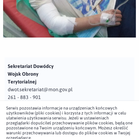
Sekretariat Dowódcy
Wojsk Obrony
Terytorialnej
dwot.sekretariat@mon.gov.pl
261 - 883 - 901
Serwis pozostawia informacje na urządzeniach końcowych
Adres
użytkowników (pliki cookies) i korzysta z tych informacji w celu
ul. Juzistek 2
ułatwienia użytkowania serwisu. Jeżeli w ustawieniach
przeglądarki dopuściłeś przechowywanie plików cookies, będą one
05-131 Zegrze
pozostawione na Twoim urządzeniu końcowym. Możesz określić
warunki przechowywania lub dostępu do plików cookies w Twojej
przeglądarce.