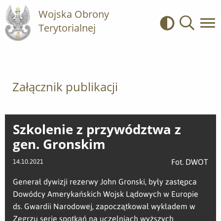
Wojska Obrony
Terytorialnej
Kontrast
Wyszukiwa
Załącznik publikacji
Szkolenie z przywództwa z
gen. Gronskim
Fot. DWOT
14.10.2021
Generał dywizji rezerwy John Gronski, były zastępca
Dowódcy Amerykańskich Wojsk Lądowych w Europie
ds. Gwardii Narodowej, zapoczątkował wykładem w
Zegrzu serię spotkań na uczelniach wyższych