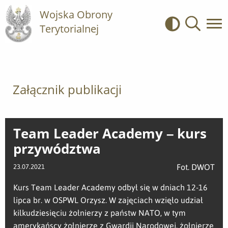
Wojska Obrony
Terytorialnej
Kontrast
Wyszukiwa
Załącznik publikacji
Team Leader Academy – kurs
przywództwa
Fot. DWOT
23.07.2021
Kurs Team Leader Academy odbył się w dniach 12-16
lipca br. w OSPWL Orzysz. W zajęciach wzięło udział
kilkudziesięciu żołnierzy z państw NATO, w tym
amerykańscy żołnierze z Gwardii Narodowej, żołnierze