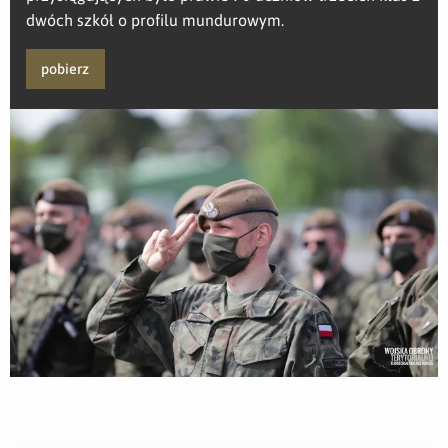
dwóch szkół o profilu mundurowym.
pobierz