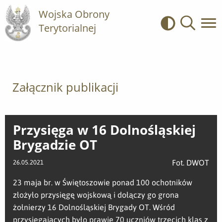
Wojska Obrony
Terytorialnej
Kontrast
Wyszukiwa
Załącznik publikacji
Przysięga w 16 Dolnośląskiej
Brygadzie OT
Fot. DWOT
26.05.2021
23 maja br. w Świętoszowie ponad 100 ochotników
złożyło przysięgę wojskową i dołączy go grona
żołnierzy 16 Dolnośląskiej Brygady OT. Wśród
przysięgających było prawie 70 uczniów trzecich klas z