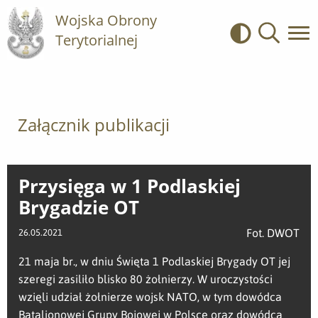
Wojska Obrony
Terytorialnej
Kontrast
Wyszukiwa
Załącznik publikacji
Przysięga w 1 Podlaskiej
Brygadzie OT
Fot. DWOT
26.05.2021
21 maja br., w dniu Święta 1 Podlaskiej Brygady OT jej
szeregi zasiliło blisko 80 żołnierzy. W uroczystości
wzięli udział żołnierze wojsk NATO, w tym dowódca
Batalionowej Grupy Bojowej w Polsce oraz dowódca