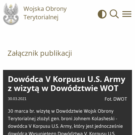
Wojska Obrony
Terytorialnej
Kontrast
Wyszukiwa
Załącznik publikacji
Dowódca V Korpusu U.S. Army
z wizytą w Dowództwie WOT
Fot. DWOT
30.03.2021
30 marca br. wizytę w Dowództwie Wojsk Obrony
Terytorialnej złożył gen. broni Johnem Kolasheski -
dowódca V Korpusu U.S. Army, który jest jednocześnie
dowódcą Wysuniętego Dowództwa V. Korpusu U.S.