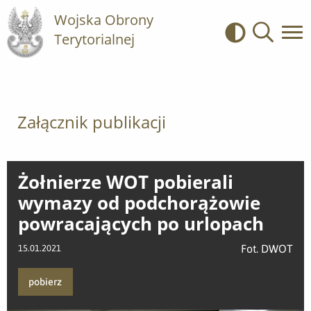
Wojska Obrony
Terytorialnej
Kontrast
Wyszukiwa
Załącznik publikacji
Żołnierze WOT pobierali
wymazy od podchorążowie
powracających po urlopach
Fot. DWOT
15.01.2021
pobierz