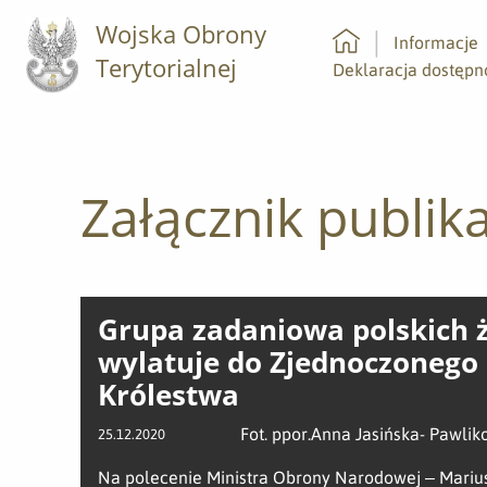
Wojska Obrony
Informacje
Terytorialnej
Strona główna
Deklaracja dostępn
Załącznik publika
Grupa zadaniowa polskich ż
wylatuje do Zjednoczonego
Królestwa
Fot. ppor.Anna Jasińska- Pawl
25.12.2020
Na polecenie Ministra Obrony Narodowej – Mariu