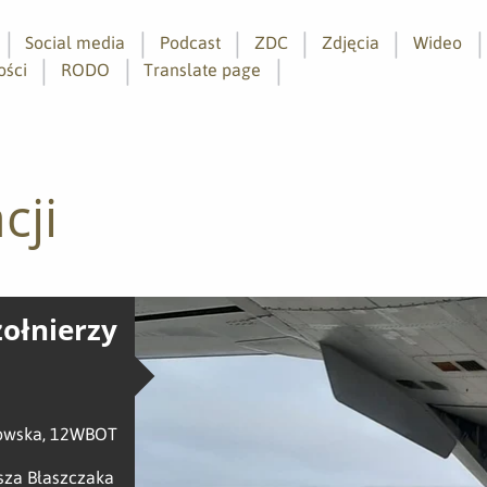
Social media
Podcast
ZDC
Zdjęcia
Wideo
ości
RODO
Translate page
cji
ołnierzy
ikowska, 12WBOT
sza Błaszczaka