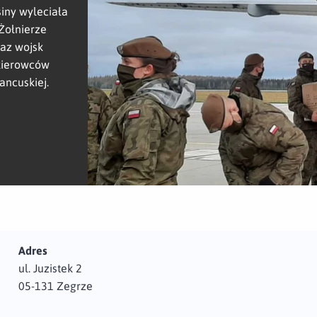
siny wyleciała
Żołnierze
raz wojsk
 kierowców
rancuskiej.
Adres
ul. Juzistek 2
05-131 Zegrze