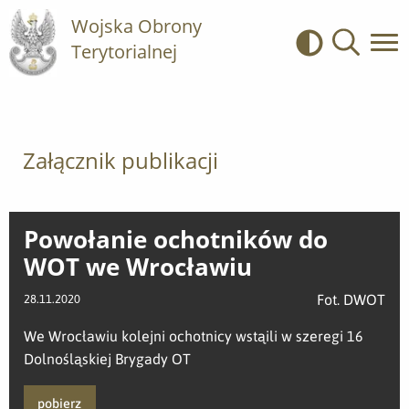
Wojska Obrony
Terytorialnej
Kontrast
Wyszukiwa
Załącznik publikacji
Powołanie ochotników do
WOT we Wrocławiu
Fot. DWOT
28.11.2020
We Wrocławiu kolejni ochotnicy wstąili w szeregi 16
Dolnośląskiej Brygady OT
pobierz