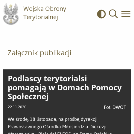
Wojska Obrony
Terytorialnej
Kontrast
Wyszukiwa
Załącznik publikacji
Podlascy terytorialsi
pomagają w Domach Pomocy
Społecznej
Fot. DWOT
22.11.2020
We środę, 18 listopada, na prośbę dyrekcji
Prawosławnego Ośrodka Miłosierdzia Diecezji
Warszawsko - Bielskiej ELEOS, do Domu Opieki w