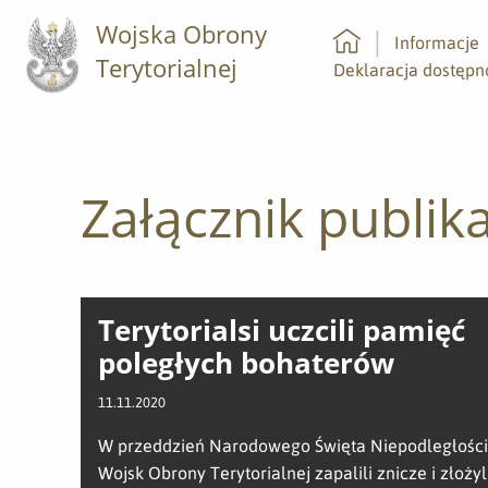
Wojska Obrony
Informacje
Terytorialnej
Strona główna
Deklaracja dostępn
Załącznik publika
Terytorialsi uczcili pamięć
poległych bohaterów
11.11.2020
W przeddzień Narodowego Święta Niepodległości
Wojsk Obrony Terytorialnej zapalili znicze i złożyl