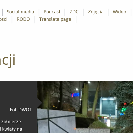
Social media
Podcast
ZDC
Zdjęcia
Wideo
ości
RODO
Translate page
cji
Fot. DWOT
 żołnierze
i kwiaty na