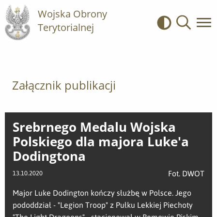
Wojska Obrony
Terytorialnej
Kontrast
Wyszukiwa
Załącznik publikacji
Srebrnego Medalu Wojska
Polskiego dla majora Luke'a
Dodingtona
Fot. DWOT
13.10.2020
Major Luke Dodington kończy służbę w Polsce. Jego
pododdział - "Legion Troop" z Pułku Lekkiej Piechoty
"The Light Dragoons" - stacjonował w Bemowie Piskim