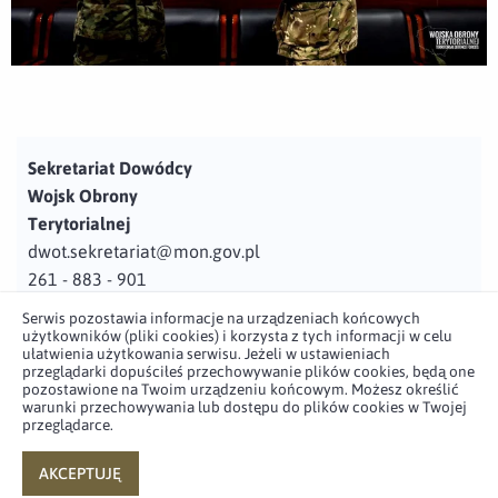
Sekretariat Dowódcy
Wojsk Obrony
Terytorialnej
dwot.sekretariat@mon.gov.pl
261 - 883 - 901
Serwis pozostawia informacje na urządzeniach końcowych
Adres
użytkowników (pliki cookies) i korzysta z tych informacji w celu
ul. Juzistek 2
ułatwienia użytkowania serwisu. Jeżeli w ustawieniach
przeglądarki dopuściłeś przechowywanie plików cookies, będą one
05-131 Zegrze
pozostawione na Twoim urządzeniu końcowym. Możesz określić
warunki przechowywania lub dostępu do plików cookies w Twojej
przeglądarce.
Profil użytkownika w serwisie
Profil użytkownika w serwisie
Profil użytkownika w serwisie
Profil użytkownika w serwisie
twitter
facebook
youtube
linkedin
AKCEPTUJĘ