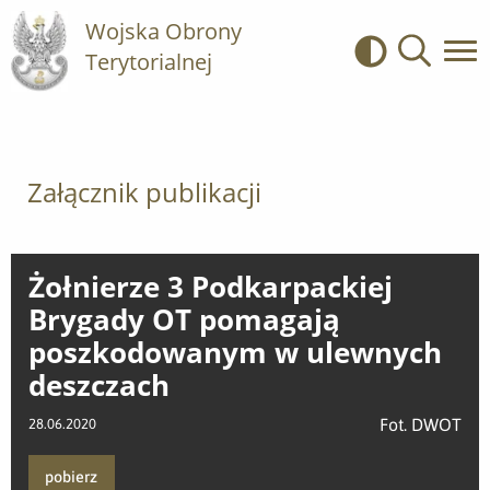
Wojska Obrony
Terytorialnej
Kontrast
Wyszukiwa
Załącznik publikacji
Żołnierze 3 Podkarpackiej
Brygady OT pomagają
poszkodowanym w ulewnych
deszczach
Fot. DWOT
28.06.2020
pobierz