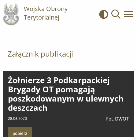
Wojska Obrony
Terytorialnej
Kontrast
Wyszukiwa
Załącznik publikacji
Żołnierze 3 Podkarpackiej
Brygady OT pomagają
poszkodowanym w ulewnych
deszczach
Fot. DWOT
28.06.2020
pobierz