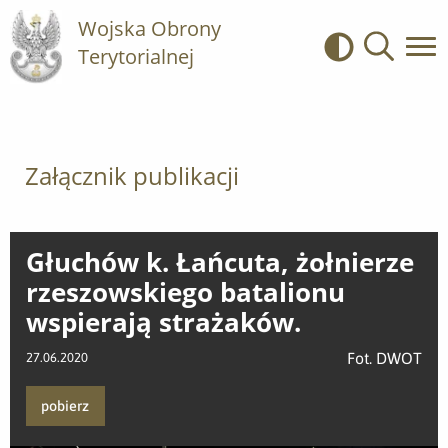
Wojska Obrony
Terytorialnej
Kontrast
Wyszukiwa
Załącznik publikacji
Głuchów k. Łańcuta, żołnierze
rzeszowskiego batalionu
wspierają strażaków.
Fot. DWOT
27.06.2020
pobierz