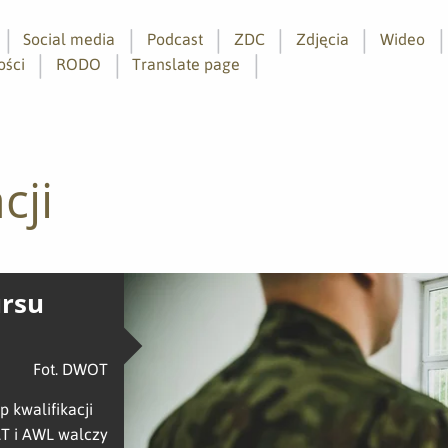
Social media
Podcast
ZDC
Zdjęcia
Wideo
ości
RODO
Translate page
cji
ursu
Fot. DWOT
p kwalifikacji
AT i AWL walczy