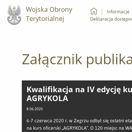
Wojska Obrony
Informacje
Terytorialnej
Strona główna
Deklaracja dostępn
Załącznik publika
Kwalifikacja na IV edycję k
AGRYKOLA
8.06.2020
6-7 czerwca 2020 r. w Zegrzu odbył się ostatni eta
na kurs oficerski „AGRYKOLA”. O 120 miejsc na W