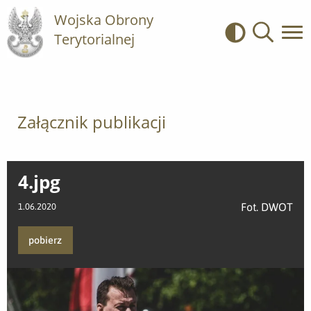
Wojska Obrony
Terytorialnej
Kontrast
Wyszukiwa
Załącznik publikacji
4.jpg
Fot. DWOT
1.06.2020
pobierz