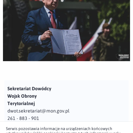
Sekretariat Dowódcy
Wojsk Obrony
Terytorialnej
dwot.sekretariat@mon.gov.pl
261 - 883 - 901
Serwis pozostawia informacje na urządzeniach końcowych
Adres