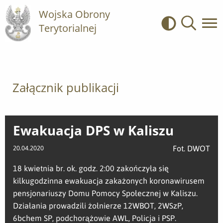
Wojska Obrony
Terytorialnej
Kontrast
Wyszukiwa
Załącznik publikacji
Ewakuacja DPS w Kaliszu
Fot. DWOT
20.04.2020
18 kwietnia br. ok. godz. 2:00 zakończyła się
kilkugodzinna ewakuacja zakażonych koronawirusem
pensjonariuszy Domu Pomocy Społecznej w Kaliszu.
Działania prowadzili żołnierze 12WBOT, 2WSzP,
6bchem SP, podchorążowie AWL, Policja i PSP.