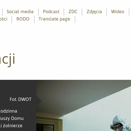
Social media
Podcast
ZDC
Zdjęcia
Wideo
ości
RODO
Translate page
cji
Fot. DWOT
ugodzinna
iuszy Domu
i żołnierze