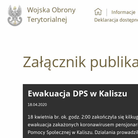
Wojska Obrony
Informacje
Terytorialnej
Strona główna
Deklaracja dostępn
Załącznik publika
Ewakuacja DPS w Kaliszu
18.04.2020
18 kwietnia br. ok. godz. 2:00 zakończyła się kilk
ewakuacja zakażonych koronawirusem pensjonar
Pomocy Społecznej w Kaliszu. Działania prowadzil