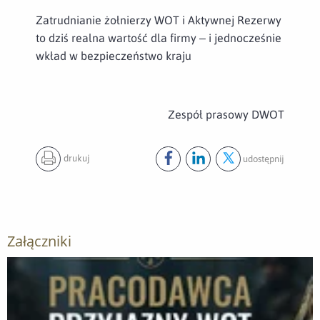
Zatrudnianie żołnierzy WOT i Aktywnej Rezerwy
to dziś realna wartość dla firmy – i jednocześnie
wkład w bezpieczeństwo kraju
Zespół prasowy DWOT
drukuj
udostępnij
Udostępnij ten post na
Udostępnij ten post na
Udostępnij ten pos
facebook
lin
Załączniki
Otwórz załącznik WhatsApp Image 2026-05-06 at 15 03 52