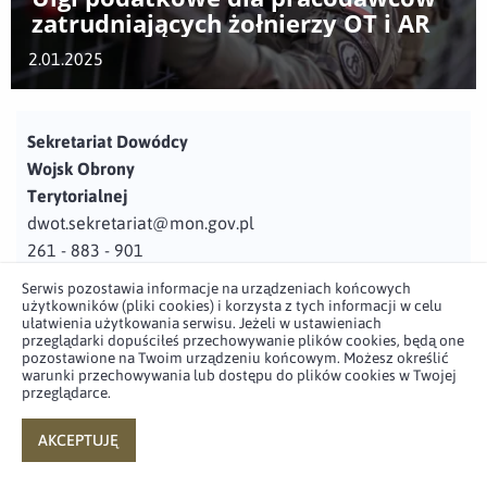
zatrudniających żołnierzy OT i AR
2.01.2025
Sekretariat Dowódcy
Wojsk Obrony
Terytorialnej
dwot.sekretariat@mon.gov.pl
261 - 883 - 901
Serwis pozostawia informacje na urządzeniach końcowych
Adres
użytkowników (pliki cookies) i korzysta z tych informacji w celu
ul. Juzistek 2
ułatwienia użytkowania serwisu. Jeżeli w ustawieniach
przeglądarki dopuściłeś przechowywanie plików cookies, będą one
05-131 Zegrze
pozostawione na Twoim urządzeniu końcowym. Możesz określić
warunki przechowywania lub dostępu do plików cookies w Twojej
przeglądarce.
Profil użytkownika w serwisie
Profil użytkownika w serwisie
Profil użytkownika w serwisie
Profil użytkownika w serwisie
twitter
facebook
youtube
linkedin
AKCEPTUJĘ
powered by
netpr.pl