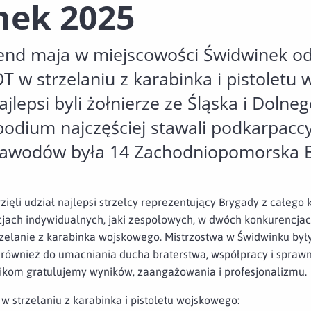
nek 2025
end maja w miejscowości Świdwinek od
 w strzelaniu z karabinka i pistoletu
jlepsi byli żołnierze ze Śląska i Dolneg
dium najczęściej stawali podkarpaccy 
awodów była 14 Zachodniopomorska 
zięli udział najlepsi strzelcy reprezentujący Brygady z całeg
jach indywidualnych, jaki zespołowych, w dwóch konkurencjach:
zelanie z karabinka wojskowego. Mistrzostwa w Świdwinku były 
le również do umacniania ducha braterstwa, współpracy i spraw
ikom gratulujemy wyników, zaangażowania i profesjonalizmu.
 strzelaniu z karabinka i pistoletu wojskowego: