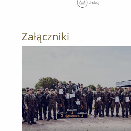
drukuj
Załączniki
Otwórz załącznik Mistrzostwa WOT w strzelaniu – 