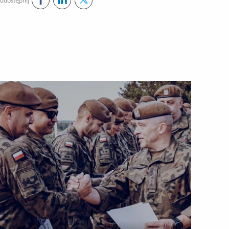
udostępnij
Udostępnij ten post na
Udostępnij ten post na
Udostępnij ten post na
facebook
linkedin
twitter
ek 2025
wórz załącznik Mistrzostwa WOT w strzelaniu – Świdwinek 202