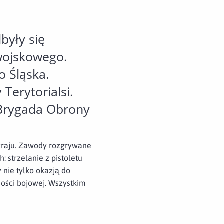
były się
 wojskowego.
o Śląska.
Terytorialsi.
Brygada Obrony
o kraju. Zawody rozgrywane
 strzelanie z pistoletu
nie tylko okazją do
ności bojowej. Wszystkim