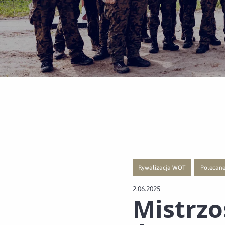
Rywalizacja WOT
Polecan
Przejście do nowej strony z list
Przejście
2.06.2025
Mistrzo