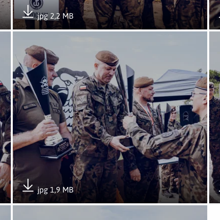
jpg 2,2 MB
Pobierz załącznik
Świdwinek 2025
Otwórz załącznik Mistrzostwa WOT w strzelaniu – Świdwin
Ot
jpg 1,9 MB
Pobierz załącznik
Świdwinek 2025
Otwórz załącznik Mistrzostwa WOT w strzelaniu – Świdwin