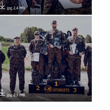
jpg 2,4 MB
Pobierz załącznik
ek 2025
wórz załącznik Mistrzostwa WOT w strzelaniu – Świdwinek 202
jpg 2,3 MB
Pobierz załącznik
ek 2025