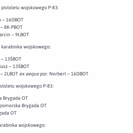
 pistoletu wojskowego P-83:
ian – 16DBOT
n – 8K-PBOT
 Marcin – 9ŁBOT
z karabinka wojskowego:
k – 13ŚBOT
adiusz – 13ŚBOT
z – 2LBOT
ex aequo
por. Norbert – 16DBOT
istoletu wojskowego P-83:
ka Brygada OT
iopomorska Brygada OT
ygada OT
arabinka wojskowego: