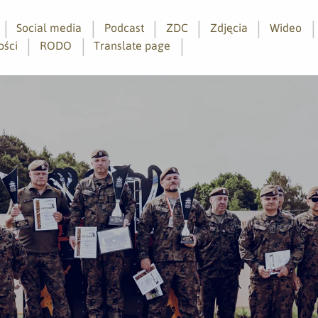
Social media
Podcast
ZDC
Zdjęcia
Wideo
ości
RODO
Translate page