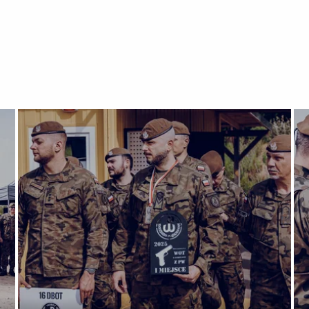
Świdwinek 2025
Otwórz załącznik Mistrzostwa WOT w strzelaniu – Świdwin
Ot