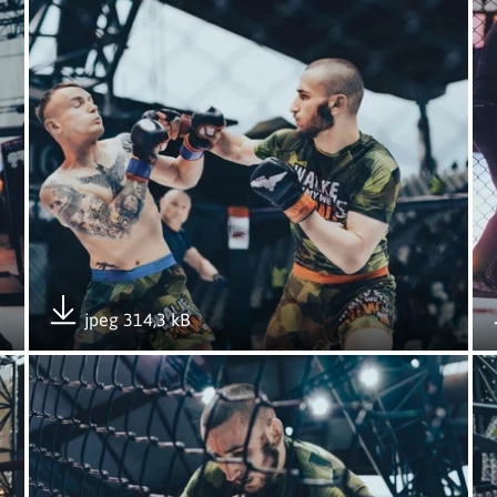
jpeg 314,3 kB
Pobierz załącznik
Otwórz załącznik Podwójne podium 6MBOT
Ot