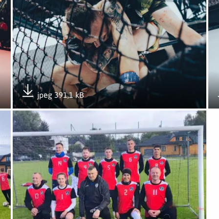
jpeg 391,1 kB
Pobierz załącznik
Otwórz załącznik Podwójne podium 6MBOT