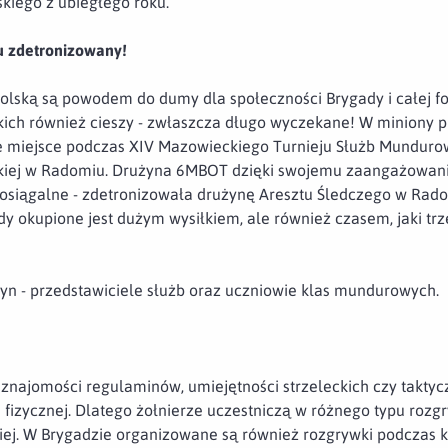
lskiego z ubiegłego roku.
u zdetronizowany!
olską są powodem do dumy dla społeczności Brygady i całej for
ich również cieszy - zwłaszcza długo wyczekane! W miniony p
e miejsce podczas XIV Mazowieckiego Turnieju Służb Munduro
iej w Radomiu. Drużyna 6MBOT dzięki swojemu zaangażowaniu i
nieosiągalne - zdetronizowała drużynę Aresztu Śledczego w Ra
dy okupione jest dużym wysiłkiem, ale również czasem, jaki tr
żyn - przedstawiciele służb oraz uczniowie klas mundurowych.
znajomości regulaminów, umiejętności strzeleckich czy taktycz
fizycznej. Dlatego żołnierze uczestniczą w różnego typu rozg
kiej. W Brygadzie organizowane są również rozgrywki podczas 