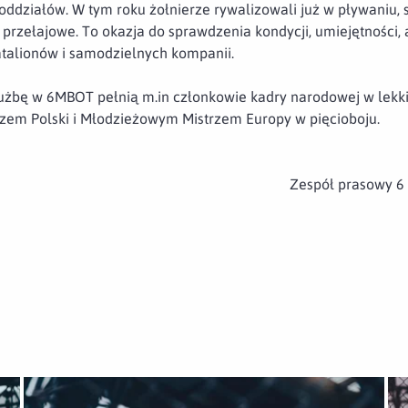
ddziałów. W tym roku żołnierze rywalizowali już w pływaniu, s
i przełajowe. To okazja do sprawdzenia kondycji, umiejętności,
atalionów i samodzielnych kompanii.
użbę w 6MBOT pełnią m.in członkowie kadry narodowej w lekkiej
zem Polski i Młodzieżowym Mistrzem Europy w pięcioboju.
Zespół prasowy 6
Otwórz załącznik Podwójne podium 6MBOT
Ot