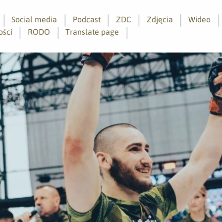
Social media
Podcast
ZDC
Zdjęcia
Wideo
ości
RODO
Translate page