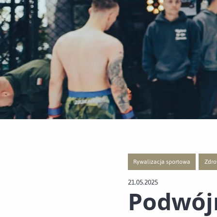
Rywalizacja sportowa
Zdro
Przejście do nowej strony z list
Przej
21.05.2025
Podwój