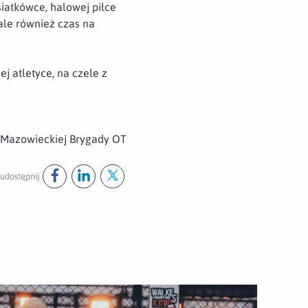
iatkówce, halowej piłce
 ale również czas na
 atletyce, na czele z
 Mazowieckiej Brygady OT
udostępnij
Udostępnij ten post na
Udostępnij ten post na
Udostępnij ten post na
facebook
linkedin
twitter
wórz załącznik Podwójne podium 6MBOT