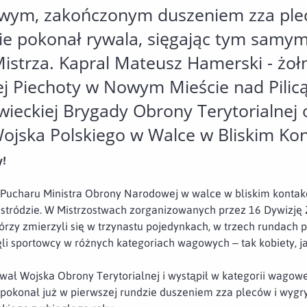
łowym, zakończonym duszeniem zza ple
ie pokonał rywala, sięgając tym samym
Mistrza. Kapral Mateusz Hamerski - żoł
iej Piechoty w Nowym Mieście nad Pili
ieckiej Brygady Obrony Terytorialnej o
Wojska Polskiego w Walce w Bliskim Kon
y!
w Pucharu Ministra Obrony Narodowej w walce w bliskim konta
Ostródzie. W Mistrzostwach zorganizowanych przez 16 Dywizj
rzy zmierzyli się w trzynastu pojedynkach, w trzech rundach p
ęli sportowcy w różnych kategoriach wagowych – tak kobiety, 
wał Wojska Obrony Terytorialnej i wystąpił w kategorii wagow
 pokonał już w pierwszej rundzie duszeniem zza pleców i wygry