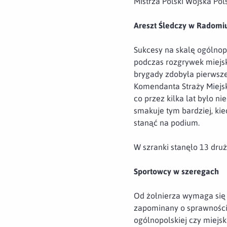
Mistrza Polski Wojska Po
Areszt Śledczy w Radomi
Sukcesy na skalę ogólnop
podczas rozgrywek miejsk
brygady zdobyła pierwsz
Komendanta Straży Miejsk
co przez kilka lat było 
smakuje tym bardziej, kie
stanąć na podium.
W szranki stanęło 13 dru
Sportowcy w szeregach
Od żołnierza wymaga się 
zapominany o sprawności 
ogólnopolskiej czy miejs