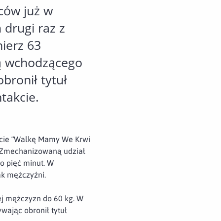
ców już w
 drugi raz z
nierz 63
cą wchodzącego
bronił tytuł
takcie.
kcie “Walkę Mamy We Krwi
ę Zmechanizowaną udział
o pięć minut. W
jak mężczyźni.
ej mężczyzn do 60 kg. W
wając obronił tytuł