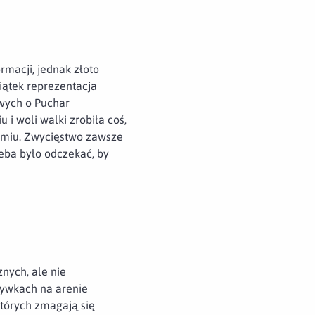
macji, jednak złoto
iątek reprezentacja
wych o Puchar
 woli walki zrobiła coś,
domiu. Zwycięstwo zawsze
zeba było odczekać, by
nych, ale nie
rywkach na arenie
których zmagają się