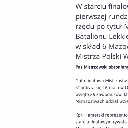
W starciu fina
pierwszej rundz
rzędu po tytuł 
Batalionu Lekk
w skład 6 Mazow
Mistrza Polski 
Pas Mistrzowski obronion
Gala finałowa Mistrzost
5” odbyła się 16 maja w 
wzięło 26 zawodników, któ
Mistrzostwach udział wzi
Kpr. Hamerski reprezento
starciu finałowym rywala