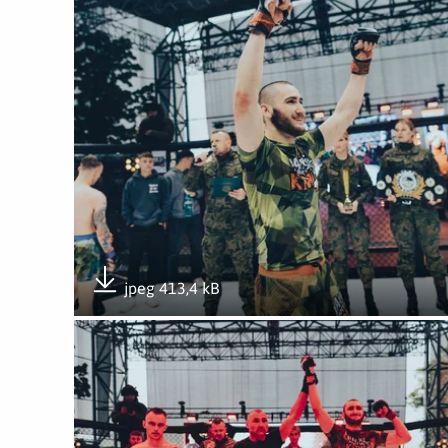
jpeg 413,4 kB
Pobierz załącznik
Otwórz załącznik Podwójne podium 6MBOT