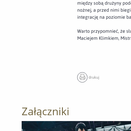
między sobą drużyny podo
nożnej, a przed nimi bieg
integrację na poziomie b
Warto przypomnieć, że sł
Maciejem Klimkiem, Mistr
drukuj
Załączniki
Otwórz załącznik Podwójne podium 6MBOT