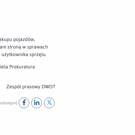
zakupu pojazdów,
 ani stroną w sprawach
 użytkownika sprzętu.
iela Prokuratura
Zespół prasowy DWOT
udostępnij
Udostępnij ten post na
Udostępnij ten post na
Udostępnij ten post na
facebook
linkedin
twitter