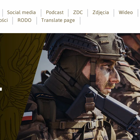
Social media
Podcast
ZDC
Zdjęcia
Wideo
ości
RODO
Translate page