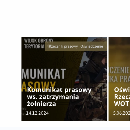
Rzecznik prasowy, Oświadczenie
Komunikat prasowy
Oświ
ws. zatrzymania
Rzec
żołnierza
WOT 
MBO
14.12.2024
5.06.20