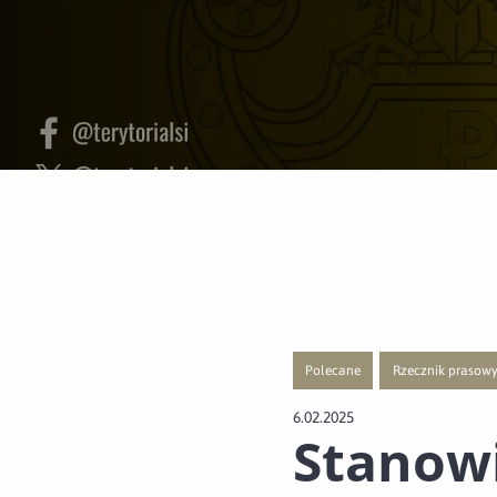
Polecane
Rzecznik prasow
Przejście do nowej strony z listą
Przejście do nowe
6.02.2025
Stanow