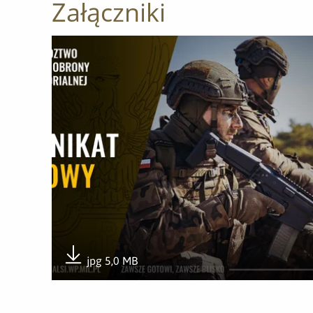
Załączniki
Otwórz załącznik Stanowisko WOT ws. nieprawidłow
jpg 5,0 MB
Pobierz załącznik