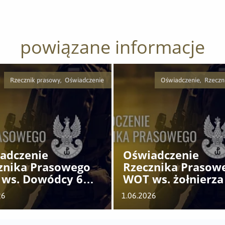
powiązane informacje
Rzecznik prasowy, Oświadczenie
Oświadczenie, Rzeczn
adczenie
Oświadczenie
znika Prasowego
Rzecznika Prasow
ws. Dowódcy 6
WOT ws. żołnierza
T
LBOT
26
1.06.2026