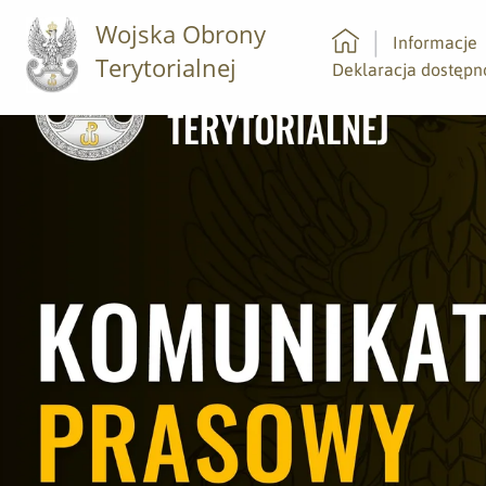
Wojska Obrony
Informacje
Terytorialnej
Strona główna
Deklaracja dostępn