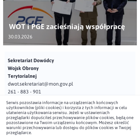
WOT i PGE zacieśniają współpracę
30.03.2026
Sekretariat Dowódcy
Wojsk Obrony
Terytorialnej
dwot.sekretariat@mon.gov.pl
261 - 883 - 901
Serwis pozostawia informacje na urządzeniach końcowych
Adres
użytkowników (pliki cookies) i korzysta z tych informacji w celu
ul. Juzistek 2
ułatwienia użytkowania serwisu. Jeżeli w ustawieniach
przeglądarki dopuściłeś przechowywanie plików cookies, będą one
05-131 Zegrze
pozostawione na Twoim urządzeniu końcowym. Możesz określić
warunki przechowywania lub dostępu do plików cookies w Twojej
przeglądarce.