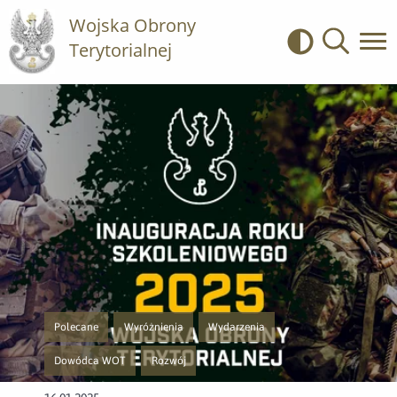
Wojska Obrony
Terytorialnej
Kontrast
Wyszukiwa
Polecane
Wyróżnienia
Wydarzenia
Przejście do nowej strony z listą publikacji o kategorii Polecane
Przejście do nowej strony z listą publikacji o kategorii Wy
Przejście do nowej strony z listą publik
Dowódca WOT
Rozwój
Przejście do nowej strony z listą publikacji o kategorii Dowódca WOT
Przejście do nowej strony z listą publikacji o katego