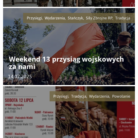
Przysięgi, Wydarzenia, Stańczyk, Siły Zbrojne RP, Tradycja
Weekend 13 przysiąg wojskowych
za nami
14.07.2025
Przysięgi, Tradycja, Wydarzenia, Powołanie