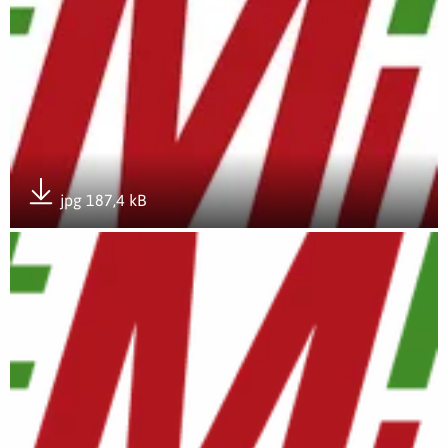
jpg 187,4 kB
Pobierz załącznik
Otwórz załącznik LOGO #WolneMiejsceDlaMunduru