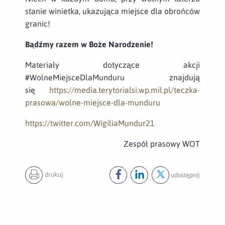
stanie winietka, ukazująca miejsce dla obrońców
granic!
Bądźmy razem w Boże Narodzenie!
Materiały dotyczące akcji
#WolneMiejsceDlaMunduru znajdują
się
https://media.terytorialsi.wp.mil.pl/teczka-
prasowa/wolne-miejsce-dla-munduru
https://twitter.com/WigiliaMundur21
Zespół prasowy WOT
drukuj
udostępnij
Udostępnij ten post na
Udostępnij ten post na
Udostępnij ten pos
facebook
lin