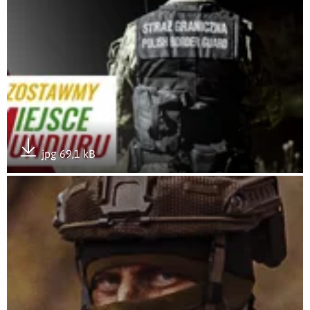
jpg 69,1 kB
Pobierz załącznik
Otwórz załącznik #WolneMiejsceDlaMunduru