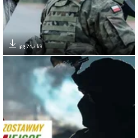
jpg 74,3 kB
Pobierz załącznik
Otwórz załącznik #WolneMiejsceDlaMunduru