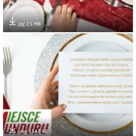
jpg 2,5 MB
Pobierz załącznik
Otwórz załącznik Wierszyk #WolneMiejsceDlaMunduru
jpeg 154,0 kB