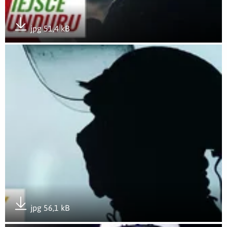
jpg 51,4 kB
Pobierz załącznik
Otwórz załącznik #WolneMiejsceDlaMunduru
jpg 56,1 kB
Pobierz załącznik