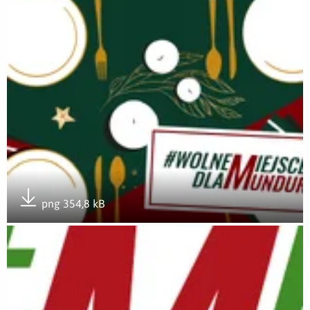
png 354,8 kB
Pobierz załącznik
Otwórz załącznik LOGO #WolneMiejsceDlaMunduru