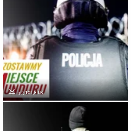
Otwórz załącznik #WolneMiejsceDlaMunduru
jpg 101,8 kB
Pobierz załącznik
Otwórz załącznik #WolneMiejsceDlaMunduru