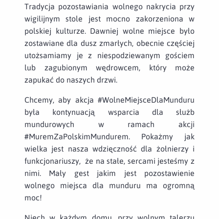
Tradycja pozostawiania wolnego nakrycia przy
wigilijnym stole jest mocno zakorzeniona w
polskiej kulturze. Dawniej wolne miejsce było
zostawiane dla dusz zmarłych, obecnie częściej
utożsamiamy je z niespodziewanym gościem
lub zagubionym wędrowcem, który może
zapukać do naszych drzwi.
Chcemy, aby akcja #WolneMiejsceDlaMunduru
była kontynuacją wsparcia dla służb
mundurowych w ramach akcji
#MuremZaPolskimMundurem. Pokażmy jak
wielka jest nasza wdzięczność dla żołnierzy i
funkcjonariuszy, że na stałe, sercami jesteśmy z
nimi. Mały gest jakim jest pozostawienie
wolnego miejsca dla munduru ma ogromną
moc!
Niech w każdym domu, przy wolnym talerzu