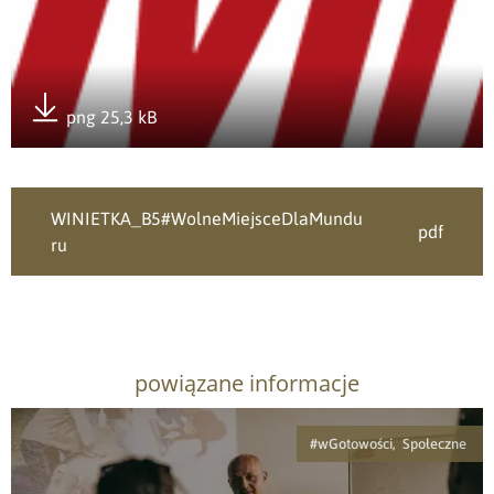
png 25,3 kB
Pobierz załącznik
WINIETKA_B5#WolneMiejsceDlaMundu
pdf
ru
powiązane informacje
#wGotowości, Społeczne