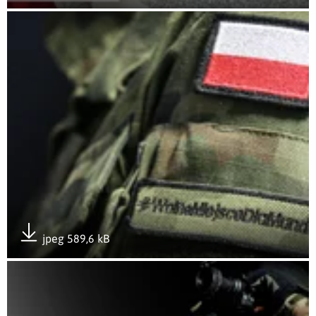
Pobierz załącznik
Otwórz załącznik #WolneMiejsceDlaMunduru naszywka
jpeg 589,6 kB
Pobierz załącznik
Otwórz załącznik #WolneMiejsceDlaMunduru