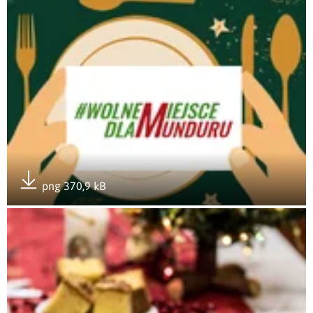
png 370,9 kB
Pobierz załącznik
Otwórz załącznik Wigilijny stół #WolneMiejsceDlaMunduru