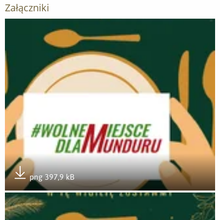
Załączniki
Otwórz załącznik #WolneMiejsceDlaMunduru - grafika
png 397,9 kB
Pobierz załącznik
Otwórz załącznik #WolneMiejsceDlaMunduru_instagram