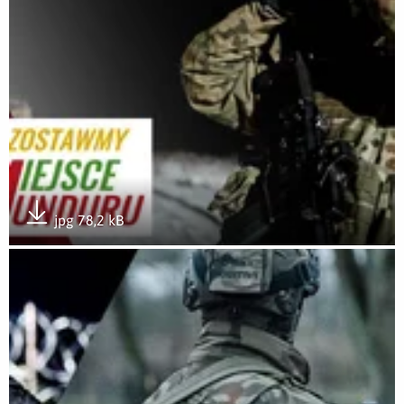
jpg 78,2 kB
Pobierz załącznik
Otwórz załącznik #WolneMiejsceDlaMunduru