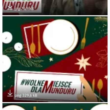
jpg 76,9 kB
Pobierz załącznik
Otwórz załącznik Stół #WolneMiejsceDlaMunduru - grafika i
png 329,6 kB
Pobierz załącznik
Otwórz załącznik Stół #WolneMiejsceDlaMunduru - grafika