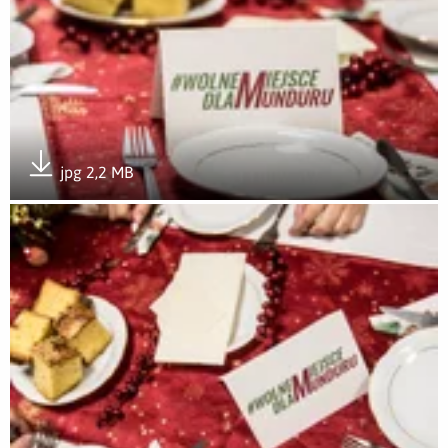
jpg 2,2 MB
Pobierz załącznik
Otwórz załącznik Wigilijny stół #WolneMiejsceDlaMunduru