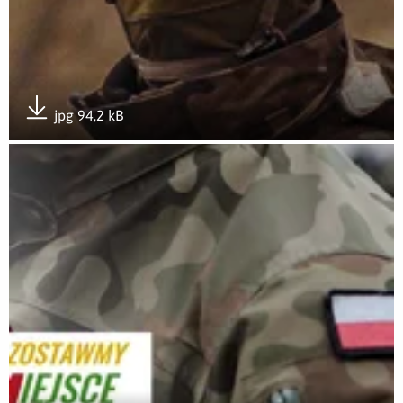
jpg 94,2 kB
Pobierz załącznik
Otwórz załącznik #WolneMiejsceDlaMunduru