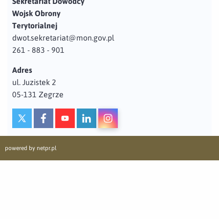
Sekretariat Dowódcy
Wojsk Obrony
Terytorialnej
dwot.sekretariat@mon.gov.pl
261 - 883 - 901
Adres
ul. Juzistek 2
05-131 Zegrze
Profil użytkownika w serwisie
Profil użytkownika w serwisie
Profil użytkownika w serwisie
Profil użytkownika w serwisie
twitter
facebook
youtube
linkedin
powered by
netpr.pl