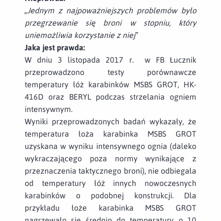
„Jednym z najpoważniejszych problemów było
przegrzewanie się broni w stopniu, który
uniemożliwia korzystanie z niej”
Jaka jest prawda:
W dniu 3 listopada 2017 r. w FB Łucznik
przeprowadzono testy porównawcze
temperatury łóż karabinków MSBS GROT, HK-
416D oraz BERYL podczas strzelania ogniem
intensywnym.
Wyniki przeprowadzonych badań wykazały, że
temperatura łoża karabinka MSBS GROT
uzyskana w wyniku intensywnego ognia (daleko
wykraczającego poza normy wynikające z
przeznaczenia taktycznego broni), nie odbiegała
od temperatury łóż innych nowoczesnych
karabinków o podobnej konstrukcji. Dla
przykładu łoże karabinka MSBS GROT
nagrzewało się średnio do temperatury o 10