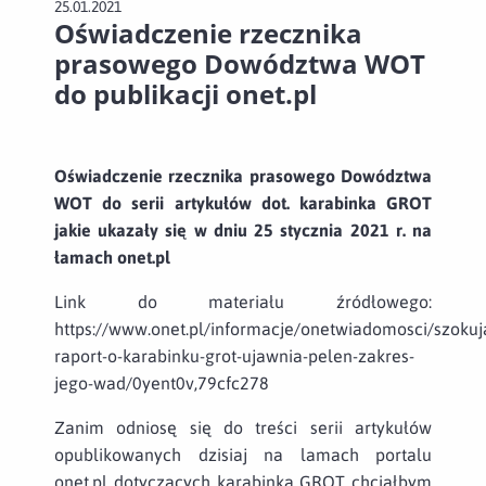
25.01.2021
Oświadczenie rzecznika
prasowego Dowództwa WOT
do publikacji onet.pl
Oświadczenie rzecznika prasowego Dowództwa
WOT do serii artykułów dot. karabinka GROT
jakie ukazały się w dniu 25 stycznia 2021 r. na
łamach onet.pl
Link do materiału źródłowego:
https://www.onet.pl/informacje/onetwiadomosci/szokuj
raport-o-karabinku-grot-ujawnia-pelen-zakres-
jego-wad/0yent0v,79cfc278
Zanim odniosę się do treści serii artykułów
opublikowanych dzisiaj na lamach portalu
onet.pl dotyczących karabinka GROT chciałbym