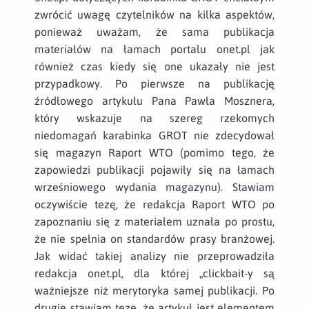
zwrócić uwagę czytelników na kilka aspektów,
ponieważ uważam, że sama publikacja
materiałów na łamach portalu onet.pl jak
również czas kiedy się one ukazały nie jest
przypadkowy. Po pierwsze na publikację
źródłowego artykułu Pana Pawła Mosznera,
który wskazuje na szereg rzekomych
niedomagań karabinka GROT nie zdecydował
się magazyn Raport WTO (pomimo tego, że
zapowiedzi publikacji pojawiły się na łamach
wrześniowego wydania magazynu). Stawiam
oczywiście tezę, że redakcja Raport WTO po
zapoznaniu się z materiałem uznała po prostu,
że nie spełnia on standardów prasy branżowej.
Jak widać takiej analizy nie przeprowadziła
redakcja onet.pl, dla której „clickbait-y są
ważniejsze niż merytoryka samej publikacji. Po
drugie stawiam tezę, że artykuł jest elementem