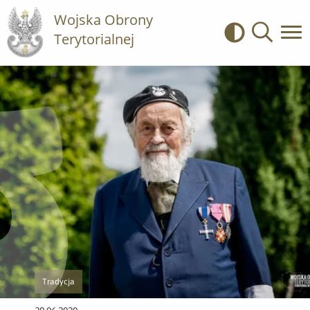
Wojska Obrony
Terytorialnej
Kontrast
Wyszukiwa
Tradycja
Przejście do nowej strony z listą publikacji o kategorii Tradycja