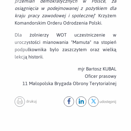
przemian demokratycznych w Polsce, za
osiągnięcia w podejmowanej z pożytkiem dla
kraju pracy zawodowej i społecznej
" Krzyżem
Komandorskim Orderu Odrodzenia Polski.
Dla żołnierzy WOT uczestniczenie w
uroczystości mianowania "Mamuta" na stopień
podpułkownika było zaszczytem oraz wielką
lekcją historii.
mjr Bartosz KUBAL
Oficer prasowy
11 Małopolska Brygada Obrony Terytorialnej
drukuj
udostępnij
Udostępnij ten post na
Udostępnij ten post na
Udostępnij ten pos
facebook
lin